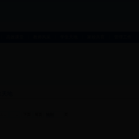
高效课堂
教师风采
学生天地
家校共育
管理工作
生天地
首页
上页
下页
尾页
页