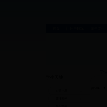
首页
附中概况
附中文化
学
学生天地
共53条 1/3
心语小屋
阅读时光
学生荣誉